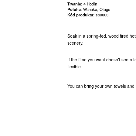
Trvanie:
4 Hodín
Poloha
: Wanaka, Otago
Kód produktu:
sp0003
Soak in a spring-fed, wood fired hot
scenery.
If the time you want doesn't seem t
flexible.
You can bring your own towels and 