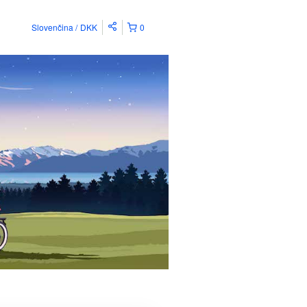
Slovenčina
DKK
0