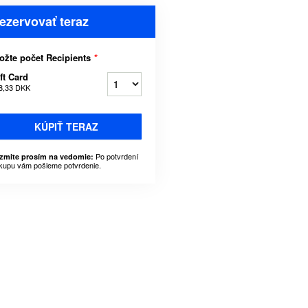
ezervovať teraz
ožte počet Recipients
*
ft Card
8,33 DKK
KÚPIŤ TERAZ
Po potvrdení
zmite prosím na vedomie:
kupu vám pošleme potvrdenie.