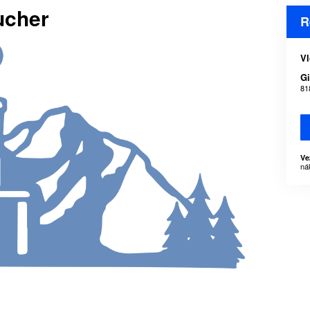
ucher
R
Vl
Gi
81
Ve
ná