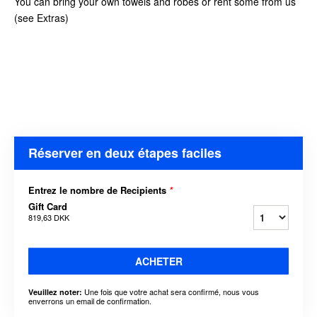
You can bring your own towels and robes or rent some from us
(see Extras)
Réserver en deux étapes faciles
Entrez le nombre de Recipients
*
Gift Card
819,63 DKK
ACHETER
Une fois que votre achat sera confirmé, nous vous
Veuillez noter:
enverrons un email de confirmation.