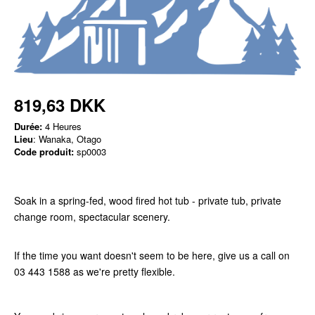
819,63 DKK
Durée:
4 Heures
Lieu
: Wanaka, Otago
Code produit:
sp0003
Soak in a spring-fed, wood fired hot tub - private tub, private
change room, spectacular scenery.
If the time you want doesn't seem to be here, give us a call on
03 443 1588 as we're pretty flexible.