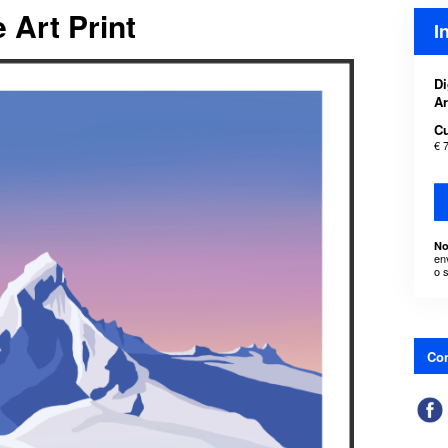
 Art Print
I
Di
A
C
€ 
No
en
o 
Con