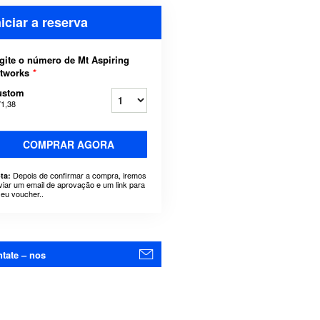
niciar a reserva
gite o número de Mt Aspiring
rtworks
*
ustom
71,38
COMPRAR AGORA
Depois de confirmar a compra, iremos
ta:
viar um email de aprovação e um link para
seu voucher..
tate – nos