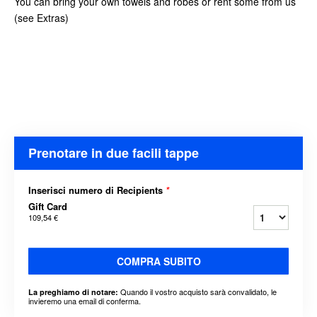
You can bring your own towels and robes or rent some from us
(see Extras)
Prenotare in due facili tappe
Inserisci numero di Recipients
*
Gift Card
109,54 €
COMPRA SUBITO
Quando il vostro acquisto sarà convalidato, le
La preghiamo di notare:
invieremo una email di conferma.