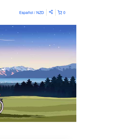
Español
NZD
0