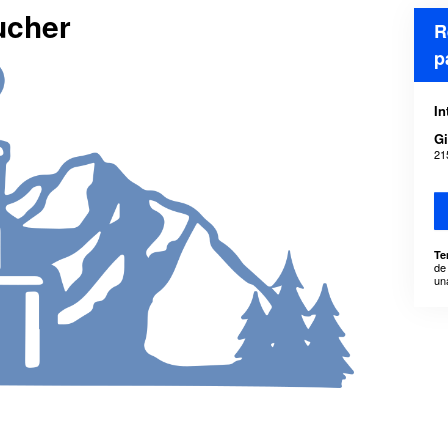
ucher
R
p
In
Gi
21
Te
de
un