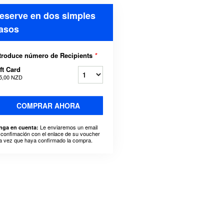
eserve en dos simples
asos
troduce número de Recipients
*
ft Card
5,00 NZD
COMPRAR AHORA
Le enviaremos un email
nga en cuenta:
 confimación con el enlace de su voucher
a vez que haya confirmado la compra.