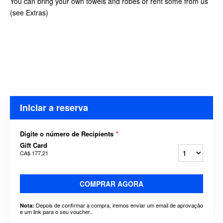
You can bring your own towels and robes or rent some from us
(see Extras)
Iniciar a reserva
Digite o número de Recipients
*
Gift Card
CA$ 177,21
COMPRAR AGORA
Depois de confirmar a compra, iremos enviar um email de aprovação
Nota:
e um link para o seu voucher..