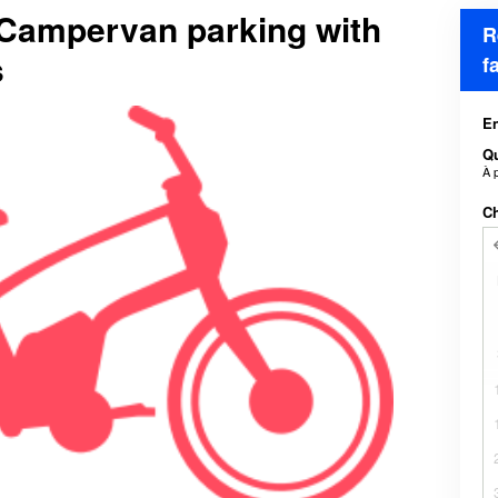
 Campervan parking with
R
s
f
En
Qu
À 
Ch