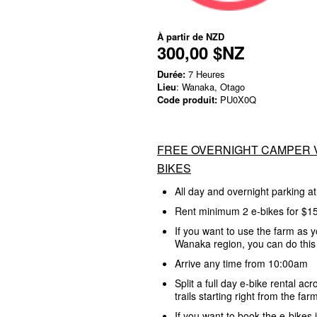
À partir de
NZD
300,00 $NZ
Durée:
7 Heures
Lieu
: Wanaka, Otago
Code produit:
PU0X0Q
FREE OVERNIGHT CAMPER VA
BIKES
All day and overnight parking at
Rent minimum 2 e-bikes for $1
If you want to use the farm as 
Wanaka region, you can do this 
Arrive any time from 10:00am
Split a full day e-bike rental acr
trails starting right from the far
If you want to book the e-bike