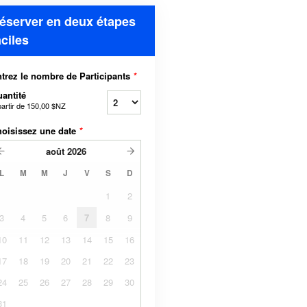
éserver en deux étapes
aciles
trez le nombre de Participants
*
antité
partir de
150,00 $NZ
oisissez une date
*
août
2026
L
M
M
J
V
S
D
1
2
3
4
5
6
7
8
9
10
11
12
13
14
15
16
17
18
19
20
21
22
23
24
25
26
27
28
29
30
31