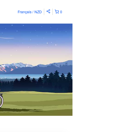
Français
NZD
0