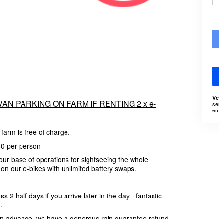
Ve
N PARKING ON FARM IF RENTING 2 x e-
se
em
 farm is free of charge.
50 per person
your base of operations for sightseeing the whole
on our e-bikes with unlimited battery swaps.
oss 2 half days if you arrive later in the day - fantastic
m.
s in advance, we have a generous rain guarantee refund