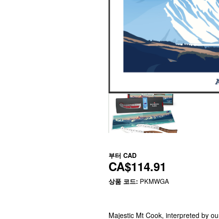
부터
CAD
CA$114.91
상품 코드:
PKMWGA
Majestic Mt Cook, interpreted by our