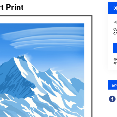
t Print
예
의
C
CA
안
확
문