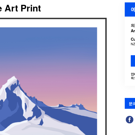
 Art Print
예
의
A
C
NZ
안
확
문